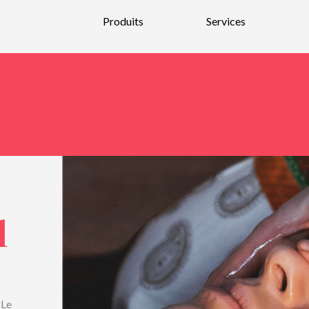
Produits
Services
Nouveautés
Parfums
Bain et Corps
Bougies et parfums d’intérieurs
Soins pour la peau et maquillage
Soins pour hommes
l
Soins pour les cheveux
Bijoux et Verre soufflé
 Le