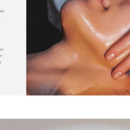
 en
x
es
er
u