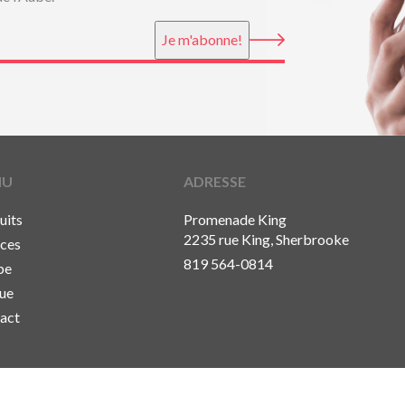
Je m'abonne!
NU
ADRESSE
uits
Promenade King
2235 rue King, Sherbrooke
ices
819 564-0814
pe
ue
act
Politique de confidentialité