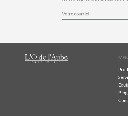
Courriel
(Nécessaire)
ME
Prod
Serv
Équi
Blog
Cont