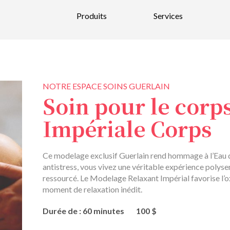
Produits
Services
Nouveautés
Parfums
Bain et Corps
NOTRE ESPACE SOINS GUERLAIN
Soin pour le corp
Bougies et parfums d’intérieurs
Impériale Corps
Soins pour la peau et maquillage
Soins pour hommes
Ce modelage exclusif Guerlain rend hommage à l’Eau 
antistress, vous vivez une véritable expérience polyse
Soins pour les cheveux
ressourcé. Le Modelage Relaxant Impérial favorise l’ox
Bijoux et Verre soufflé
moment de relaxation inédit.
Durée de : 60 minutes
100 $