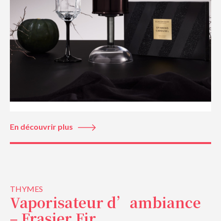
En découvrir plus
THYMES
Vaporisateur d’ambiance
– Frasier Fir