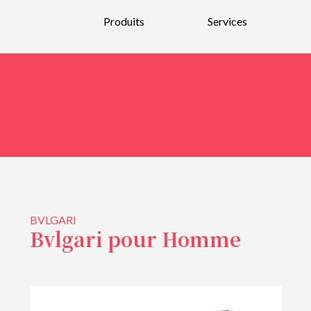
Produits
Services
Nouveautés
Parfums
Bain et Corps
Bougies et parfums d’intérieurs
Soins pour la peau et maquillage
Soins pour hommes
BVLGARI
Soins pour les cheveux
Bvlgari pour Homme
Bijoux et Verre soufflé