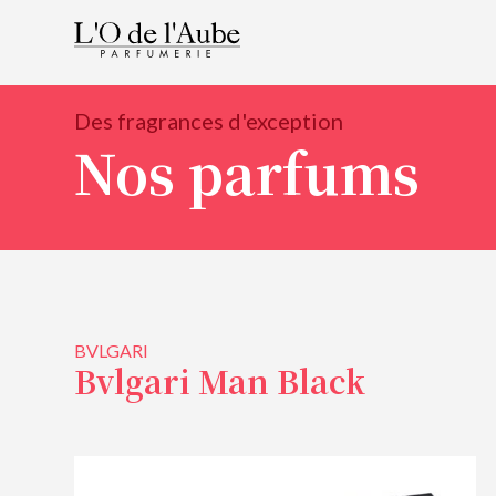
Des fragrances d'exception
Nos parfums
BVLGARI
Bvlgari Man Black