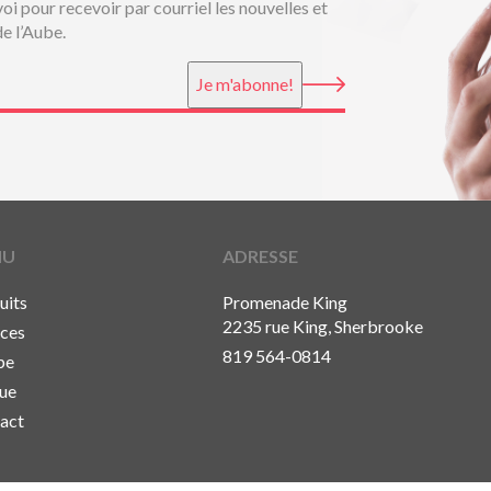
voi pour recevoir par courriel les nouvelles et
de l’Aube.
Je m'abonne!
NU
ADRESSE
uits
Promenade King
2235 rue King, Sherbrooke
ices
819 564-0814
pe
ue
act