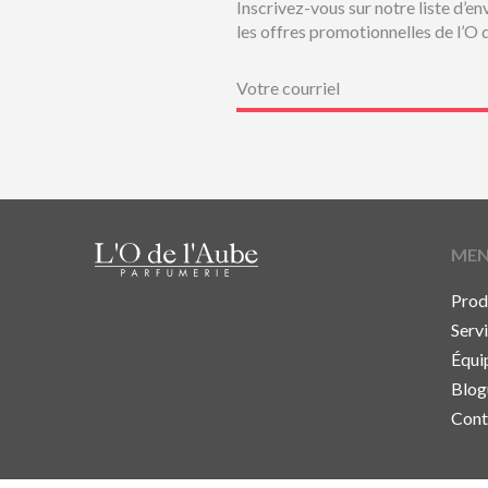
Inscrivez-vous sur notre liste d’en
les offres promotionnelles de l’O 
Courriel
(Nécessaire)
ME
Prod
Serv
Équi
Blog
Cont