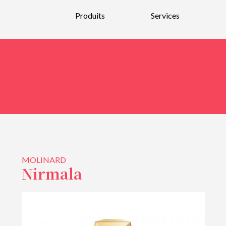
Produits
Services
Nouveautés
Parfums
Bain et Corps
Bougies et parfums d’intérieurs
Soins pour la peau et maquillage
Soins pour hommes
MOLINARD
Soins pour les cheveux
Nirmala
Bijoux et Verre soufflé