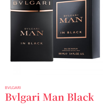
BVLGARI
Bvlgari Man Black