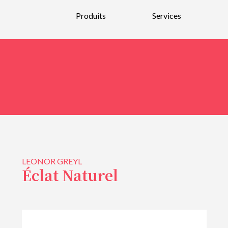
Produits
Services
Nouveautés
Parfums
Bain et Corps
Bougies et parfums d’intérieurs
Soins pour la peau et maquillage
Soins pour hommes
LEONOR GREYL
Soins pour les cheveux
Éclat Naturel
Bijoux et Verre soufflé