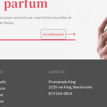
u parfum
voi pour recevoir par courriel les nouvelles et
de l’Aube.
Je m'abonne!
NU
ADRESSE
uits
Promenade King
2235 rue King, Sherbrooke
ices
819 564-0814
pe
ue