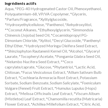
Ingrédients actifs
Aqua, *PEG-40 Hydrogenated Castor Oil, Phenoxyethanol,
Polyquaternium-68, VP/VA Copolymer, *Glycerin,
*Parfum/Fragrance, *Xylitylglucoside,
*Hydroxyethylcellulose, *Panthenol, *Anhydroxylitol,
**Coconut Alkanes, *Ethylhexylglycerin, *Simmondsia
Chinensis (Jojoba) Seed Oil, *Cocamidopropyl PG-
Dimonium Chloride, *Xylitol, *Decyl Glucoside, *Panthenyl
Ethyl Ether, *Hydrolyzed Moringa Oleifera Seed Extract,
**Shinziophyton Rautanenii Kernel Oil, *Alcohol, *Glyceryl
Laurate, *Tocopheryl Acetate, *Pongamia Glabra Seed Oil,
*Nelumbo Nucifera Seed Extract, **Coco
caprylate/caprate, *Glucose, *Phytantriol, *Lactic Acid,
Chitosan, *Fucus Vesiculosus Extract, *Allium Sativum Bulb
Extract, *Cochlearia Armoracia Root Extract, Potassium
Sorbate, Sodium Benzoate, Sodium Salicylate, *Foeniculum
Vulgare (Fennel) Fruit Extract, *Humulus Lupulus (Hops)
Extract, *Melissa Officinalis Leaf Extract, *Viscum Album
(Mistletoe) Leaf Extract, *Chamomilla recutita (Matricaria)
Flower Extract, *Achillea Millefolium Extract, *Citric Acid,