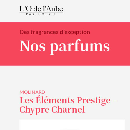
Des fragrances d'exception
Nos parfums
MOLINARD
Les Éléments Prestige –
Chypre Charnel