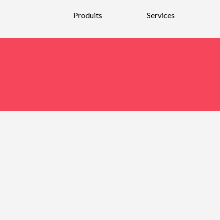
Produits
Services
Nouveautés
Parfums
Bain et Corps
Bougies et parfums d’intérieurs
Soins pour la peau et maquillage
Soins pour hommes
Soins pour les cheveux
Bijoux et Verre soufflé