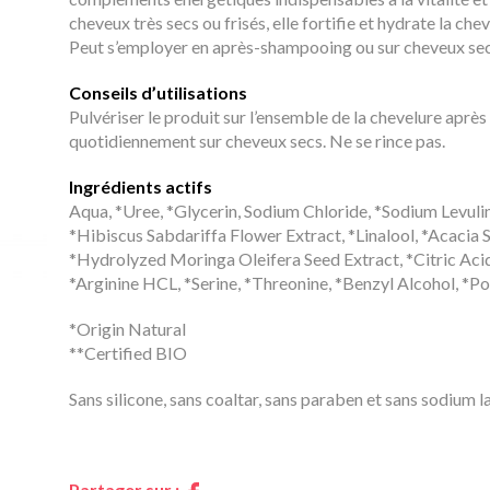
cheveux très secs ou frisés, elle fortifie et hydrate la ch
Peut s’employer en après-shampooing ou sur cheveux secs 
Conseils d’utilisations
Pulvériser le produit sur l’ensemble de la chevelure aprè
quotidiennement sur cheveux secs. Ne se rince pas.
Ingrédients actifs
Aqua, *Uree, *Glycerin, Sodium Chloride, *Sodium Levul
*Hibiscus Sabdariffa Flower Extract, *Linalool, *Acacia 
*Hydrolyzed Moringa Oleifera Seed Extract, *Citric Aci
*Arginine HCL, *Serine, *Threonine, *Benzyl Alcohol, *P
*Origin Natural
**Certified BIO
Sans silicone, sans coaltar, sans paraben et sans sodium la