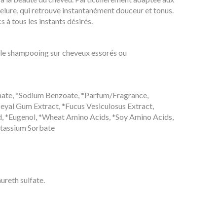
evelure, qui retrouve instantanément douceur et tonus.
à tous les instants désirés.
s le shampooing sur cheveux essorés ou
inate, *Sodium Benzoate, *Parfum/Fragrance,
Seyal Gum Extract, *Fucus Vesiculosus Extract,
d, *Eugenol, *Wheat Amino Acids, *Soy Amino Acids,
otassium Sorbate
ureth sulfate.