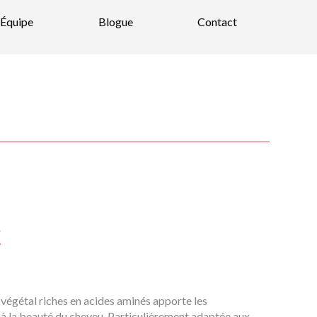
Équipe
Blogue
Contact
t
végétal riches en acides aminés apporte les
 à la beauté du cheveu. Particulièrement adaptée aux