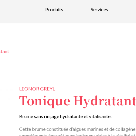
Produits
Services
Nouveautés
Parfums
Bain et Corps
tant
Bougies et parfums d’intérieurs
Soins pour la peau et maquillage
Soins pour hommes
LEONOR GREYL
Tonique Hydratan
Soins pour les cheveux
Bijoux et Verre soufflé
Brume sans rinçage hydratante et vitalisante.
Cette brume constituée d’algues marines et de collagène 
compléments énergétiques indispensables à la vitalité et