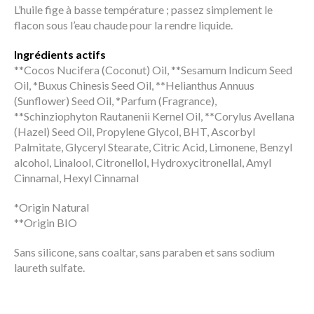
L’huile fige à basse température ; passez simplement le
flacon sous l’eau chaude pour la rendre liquide.
Ingrédients actifs
**Cocos Nucifera (Coconut) Oil, **Sesamum Indicum Seed
Oil, *Buxus Chinesis Seed Oil, **Helianthus Annuus
(Sunflower) Seed Oil, *Parfum (Fragrance),
**Schinziophyton Rautanenii Kernel Oil, **Corylus Avellana
(Hazel) Seed Oil, Propylene Glycol, BHT, Ascorbyl
Palmitate, Glyceryl Stearate, Citric Acid, Limonene, Benzyl
alcohol, Linalool, Citronellol, Hydroxycitronellal, Amyl
Cinnamal, Hexyl Cinnamal
*Origin Natural
**Origin BIO
Sans silicone, sans coaltar, sans paraben et sans sodium
laureth sulfate.