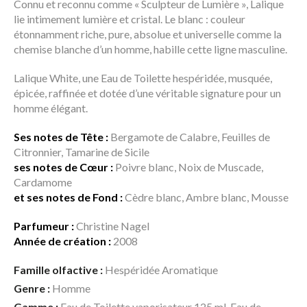
Connu et reconnu comme « Sculpteur de Lumière », Lalique
lie intimement lumière et cristal. Le blanc : couleur
étonnamment riche, pure, absolue et universelle comme la
chemise blanche d’un homme, habille cette ligne masculine.
Lalique White, une Eau de Toilette hespéridée, musquée,
épicée, raffinée et dotée d’une véritable signature pour un
homme élégant.
Ses notes de Tête :
Bergamote de Calabre, Feuilles de
Citronnier, Tamarine de Sicile
ses notes de Cœur :
Poivre blanc, Noix de Muscade,
Cardamome
et ses notes de Fond :
Cèdre blanc, Ambre blanc, Mousse
Parfumeur :
Christine Nagel
Année de création :
2008
Famille olfactive :
Hespéridée Aromatique
Genre :
Homme
Gamme :
Eau de Toilette vaporisateur 125 ml, Eau de