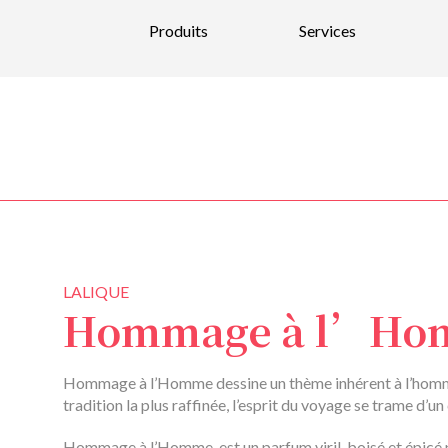
Produits
Services
Nouveautés
Parfums
Bain et Corps
Bougies et parfums d’intérieurs
Soins pour la peau et maquillage
Soins pour hommes
LALIQUE
Hommage à l’Ho
Soins pour les cheveux
Bijoux et Verre soufflé
Hommage à l’Homme dessine un thème inhérent à l’homme e
tradition la plus raffinée, l’esprit du voyage se trame d’u
Hommage à l’Homme, est un parfum viril, boisé et épicé p