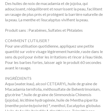
Des huiles de noix de macadamia et de jojoba, qui
adoucissent, rééquilibrent et nourrissent la peau, facilitent
un rasage de plus près et protègent la barrière naturelle de
la peau. La menthe et l’eucalyptus vivifient la peau.
Produit sans : Parabènes, Sulfates et Phtalates
COMMENT L’UTILISER ?
Pour une utilisation quotidienne, appliquez une petite
quantité sur votre visage légèrement humide, rasée dans le
sens du poil pour éviter les irritations et rincer à l’eau tiède.
Pour les barbes fortes, laisser agir le produit 60 secondes
avant le rasage.
INGRÉDIENTS
Aqua (water/eau), alcool CETEARYL, huile de graine de
Macadamia ternifolia, méthosulfate de Behentrimonium,
glycérine *, huile de graine de Simmondsia Chinensis
(jojoba), lécithine hydrogénée, huile de Mentha piperita
(menthe poivrée/poivrée) *, menthol, Eucalyptus globulus
Huile de feuille/brindille *, diméthicone, Triméthicone