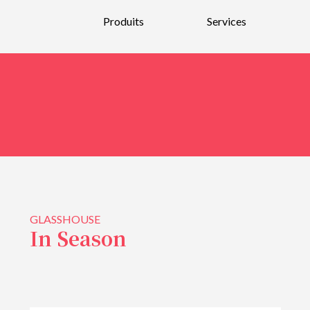
Produits
Services
Nouveautés
Parfums
Bain et Corps
Bougies et parfums d’intérieurs
Soins pour la peau et maquillage
Soins pour hommes
GLASSHOUSE
Soins pour les cheveux
In Season
Bijoux et Verre soufflé