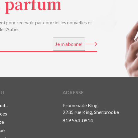
u parfum
voi pour recevoir par courriel les nouvelles et
de l’Aube.
Je m'abonne!
NU
ADRESSE
uits
Promenade King
2235 rue King, Sherbrooke
ices
819 564-0814
pe
ue